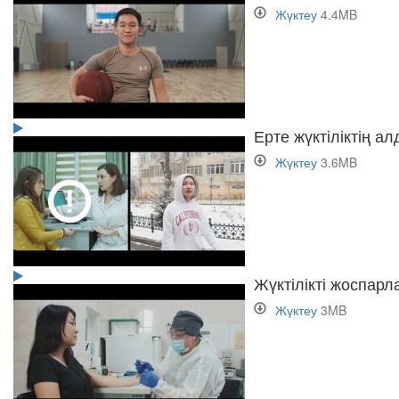
Жүктеу
4.4MB
Ерте жүктіліктің а
Жүктеу
3.6MB
Жүктілікті жоспарл
Жүктеу
3MB