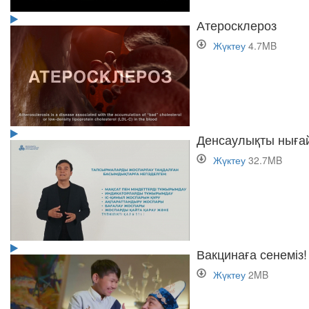
Атеросклероз
Жүктеу
4.7MB
Денсаулықты нығай
Жүктеу
32.7MB
Вакцинаға сенеміз!
Жүктеу
2MB