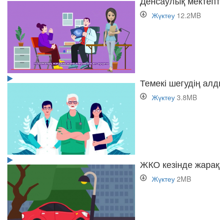
Денсаулық мектепт
Жүктеу
12.2MB
Темекі шегудің ал
Жүктеу
3.8MB
ЖКО кезінде жарақ
Жүктеу
2MB