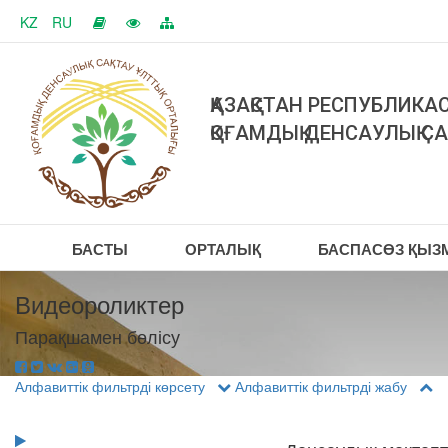
KZ
RU
ҚАЗАҚСТАН РЕСПУБЛИКА
ҚОҒАМДЫҚ ДЕНСАУЛЫҚ С
БАСТЫ
ОРТАЛЫҚ
БАСПАСӨЗ ҚЫЗМ
Видеороликтер
Парақшамен бөлісу
Алфавиттік фильтрді көрсету
Алфавиттік фильтрді жабу