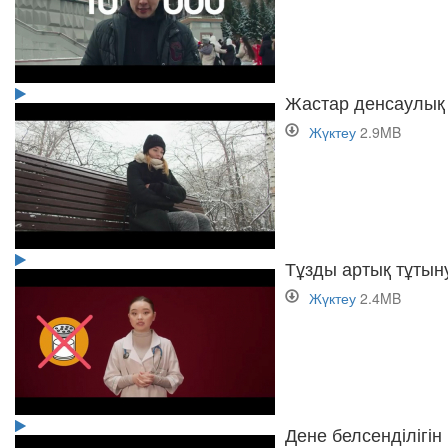
Жастар денсаулық
Жүктеу
2.9MB
Тұзды артық тұтын
Жүктеу
2.4MB
Дене белсенділігін