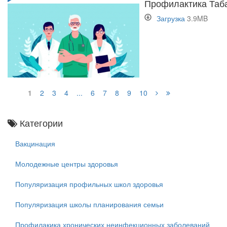
Профилактика Таб
Загрузка
3.9MB
1
2
3
4
...
6
7
8
9
10
Категории
Вакцинация
Молодежные центры здоровья
Популяризация профильных школ здоровья
Популяризация школы планирования семьи
Профилакика хронических неинфекционных заболеваний